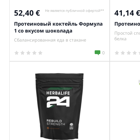
52,40
41,14
Не является публичной офертой**
Протеиновый коктейль Формула
Протеино
1 со вкусом шоколада
Простой сп
белка
Сбалансированная еда в стакане
0