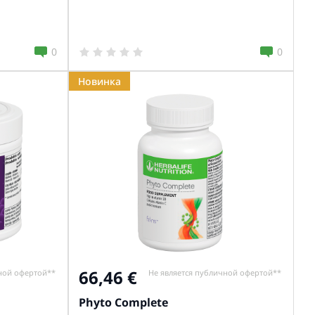
0
0
Новинка
66,46
ной офертой**
Не является публичной офертой**
Phyto Complete