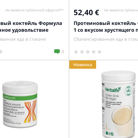
52,40
Не является публичной офертой**
Не является публич
вый коктейль Формула
Протеиновый коктейль
чное удовольствие
1 со вкусом хрустящего 
ванная еда в стакане
Сбалансированная еда в стак
0
Новинка