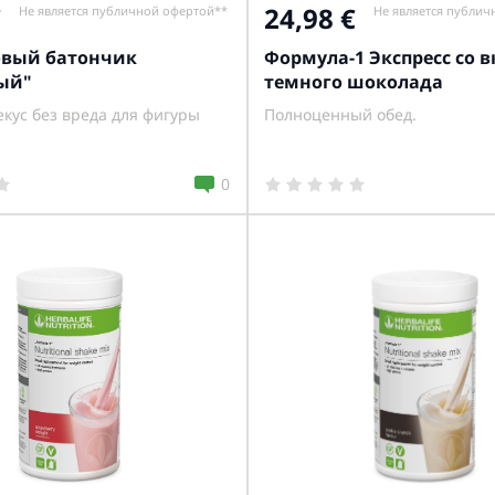
24,98
Не является публичной офертой**
Не является публич
овый батончик
Формула-1 Экспресс со 
ый"
темного шоколада
кус без вреда для фигуры
Полноценный обед.
0