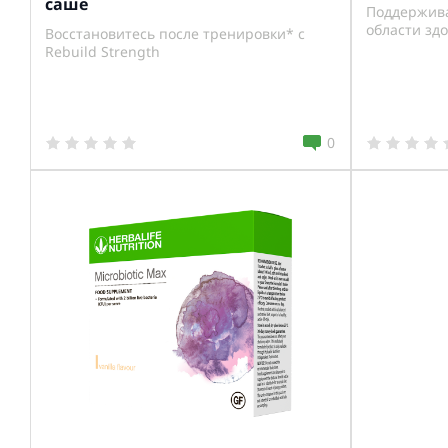
саше
Поддержива
области зд
Восстановитесь после тренировки* с
Rebuild Strength
0