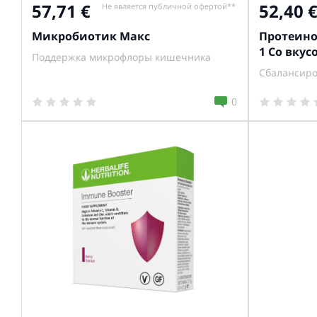
57,71
52,40
Не является публичной офертой**
Микробиотик Макс
Протеино
1 Со вку
Поддержка микрофлоры кишечника
Сбалансиро
0