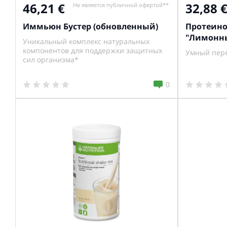
46,21
32,88
Не является публичной офертой**
Иммьюн Бустер (обновленный)
Протеин
"Лимонн
Уникальный комплекс натуральных
компонентов для поддержки защитных
Умный пере
сил организма*
0