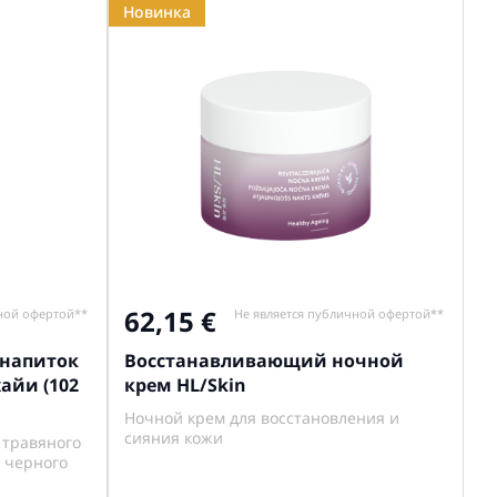
Новинка
62,15
ной офертой**
Не является публичной офертой**
 напиток
Восстанавливающий ночной
айи (102
крем HL/Skin
Ночной крем для восстановления и
сияния кожи
 травяного
и черного