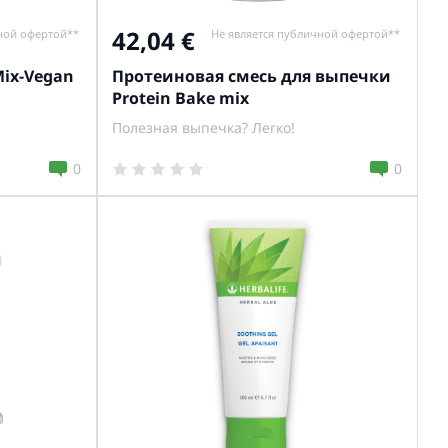
42,04
ной офертой**
Не является публичной офертой**
ix-Vegan
Протеиновая смесь для выпечки
Protein Bake mix
Полезная выпечка? Легко!
0
0