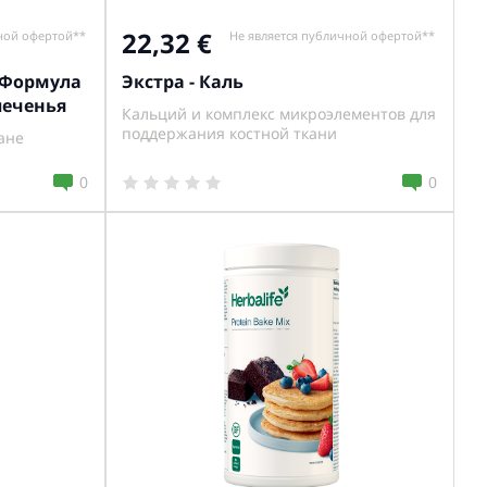
22,32
ной офертой**
Не является публичной офертой**
 Формула
Экстра - Каль
печенья
Кальций и комплекс микроэлементов для
поддержания костной ткани
ане
0
0