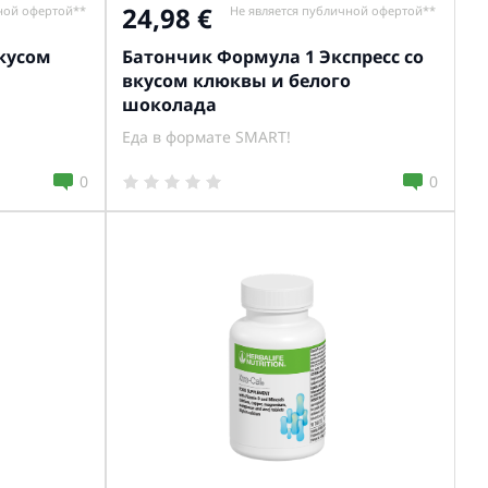
24,98
ной офертой**
Не является публичной офертой**
вкусом
Батончик Формула 1 Экспресс со
вкусом клюквы и белого
шоколада
Еда в формате SMART!
0
0