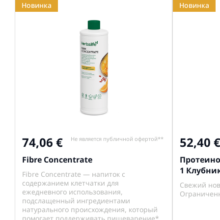
Новинка
Новинка
74,06
52,40
Не является публичной офертой**
Fibre Concentrate
Протеино
1 Клубник
Fibre Concentrate — напиток с
содержанием клетчатки для
Свежий нов
ежедневного использования,
Ограниченн
подслащенный ингредиентами
натурального происхождения, который
помогает поддерживать пищеварение*,