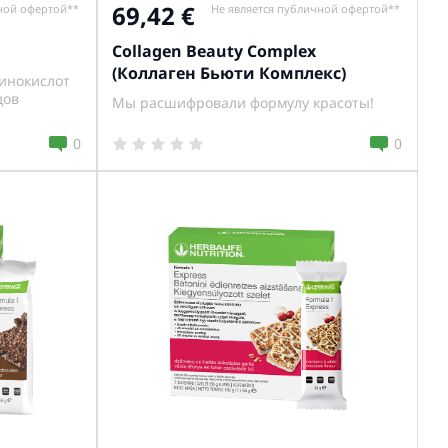
69,42
ной офертой**
Не является публичной офертой**
Collagen Beauty Complex
(Коллаген Бьюти Комплекс)
инокислот
дов
Мы расшифровали формулу красоты!
0
0