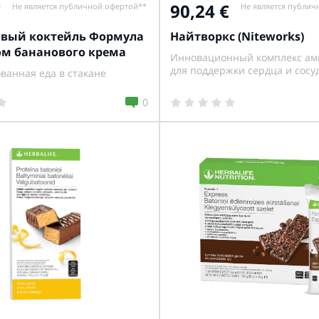
90,24
Не является публичной офертой**
Не является публич
вый коктейль Формула
Найтворкс (Niteworks)
сом бананового крема
Инновационный комплекс ам
для поддержки сердца и сосу
ванная еда в стакане
0