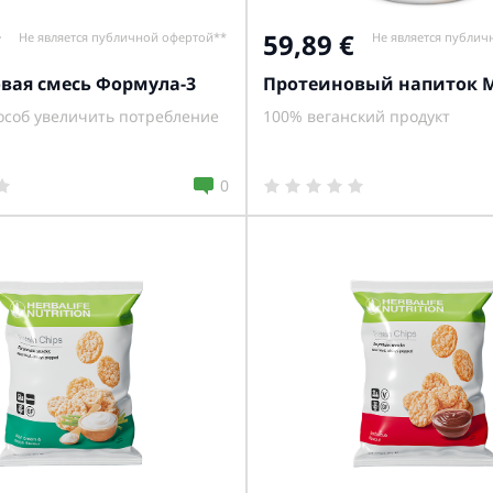
59,89
Не является публичной офертой**
Не является публич
вая смесь Формула-3
Протеиновый напиток M
особ увеличить потребление
100% веганский продукт
0