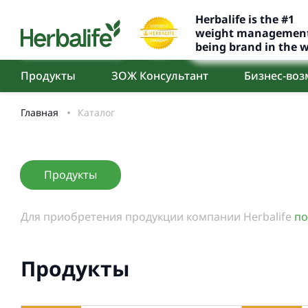
Herbalife is the #1
weight management 
being brand in the w
Продукты
ЗОЖ Консультант
Бизнес-во
Главная
Каталог
Продукты
Для приобретения продукции компании Herbalife
по
Продукты