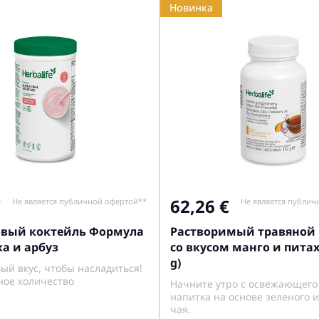
Новинка
62,26
Не является публичной офертой**
Не является публич
вый коктейль Формула
Растворимый травяной
а и арбуз
со вкусом манго и питах
g)
ый вкус, чтобы насладиться!
ое количество
Начните утро с освежающего
напитка на основе зеленого 
чая.