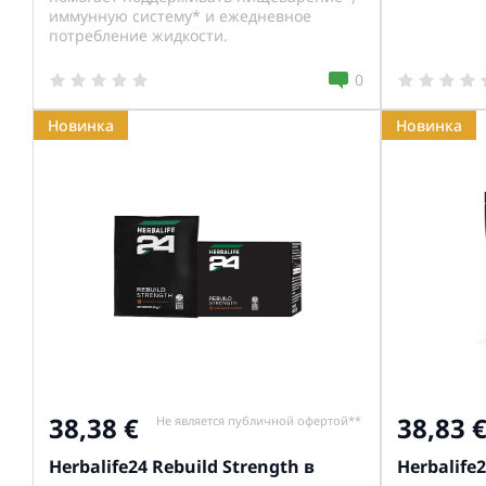
иммунную систему* и ежедневное
потребление жидкости.
0
Новинка
Новинка
38,38
38,83
Не является публичной офертой**
Herbalife24 Rebuild Strength в
Herbalife2