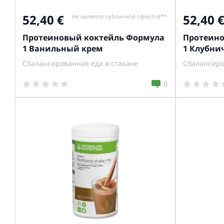
52,40
52,40
Не является публичной офертой**
Протеиновый коктейль Формула
Протеино
1 Ванильный крем
1 Клубни
Сбалансированная еда в стакане
Сбалансиро
0