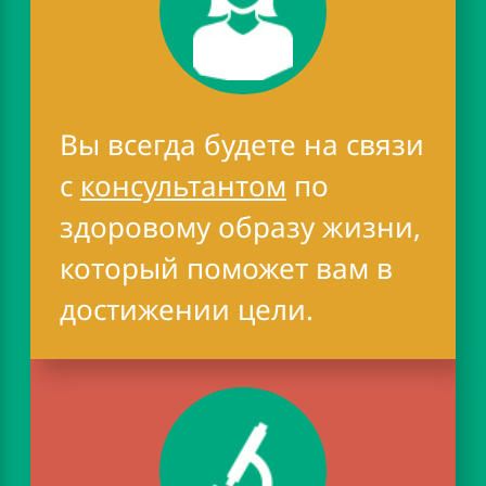
Вы всегда будете на связи
с
консультантом
по
здоровому образу жизни,
который поможет вам в
достижении цели.