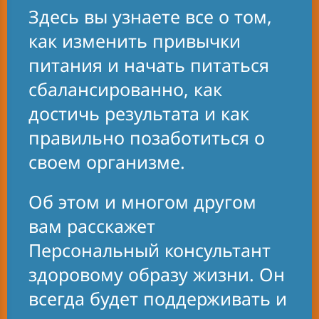
Здесь вы узнаете все о том,
Принципы
как изменить привычки
сбалансированного
питания и начать питаться
рациона и результаты
сбалансированно, как
людей, добившихся своих
достичь результата и как
целей, вдох-новили меня
правильно позаботиться о
присоединиться к Группе
своем организме.
поддержки. Я стала
регулярно посещать Клуб,
Об этом и многом другом
поменяла свои привычки
вам расскажет
питания и узнала больше
Персональный консультант
о своем организ-ме. Это
здоровому образу жизни. Он
мотивировало менять
всегда будет поддерживать и
жизнь к лучшему! Теперь я