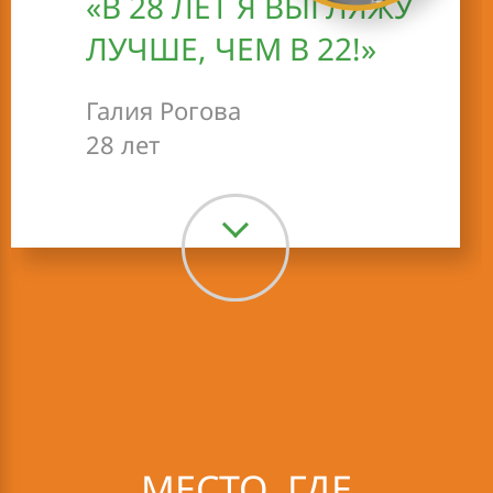
«В 28 ЛЕТ Я ВЫГЛЯЖУ
ЛУЧШЕ, ЧЕМ В 22!»
Галия Рогова
28 лет
Я всегда вела активный
образ жизни, занималась
танцами, легкой
атлетикой, лыжным
спортом. Среди всех
знакомых я считалась
стройной и энергичной.
Но меня беспокоили
МЕСТО, ГДЕ