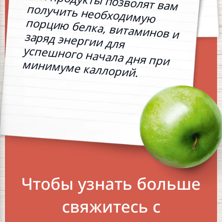
Эти продукты позволят вам
получить необходимую
порцию белка, витаминов и
заряд энергии для
успешного начала дня при
минимуме каллорий.
Чтобы узнать больше
свяжитесь с