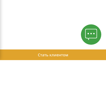
Стать клиентом
Политика конфиденциальности
Этика ведения бизнеса
Отчет о возможных доходах Независимых Партнеров Herbalife