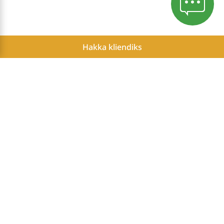
Hakka kliendiks
Konfidentsiaalsuspoliitika
Küpsiste poliitika
Herbalife Sõltumatute Partnerite potentsiaalsete tulude aruanne
Sisenemine Sõltumatule Partnerile
Herbalife is the #1 weight management and well-
being brand in the world.*
*Source: Euromonitor; CH2024ed, weight management & wellbeing