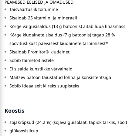
PEAMISED EELISED JA OMADUSED
Täisväärtuslik toitumine
Sisaldab 25 vitamiini ja mineraali
Kõrge valgusisaldus (13 g batoonis) aitab luua lihasmassi
Kõrge kiudainete sisaldus (7 g batoonis) tagab 28 %
soovituslikust päevasest kiudainete tarbimisest*
Sisaldab Promitor® kiudainet
Sobib taimetoitlastele
Ei sisalda kunstlikke värvaineid
Maitsev batoon täiustatud lõhna ja konsistentsiga
Sobib ideaalselt kiireks suupisteks
Koostis
sojakrõpsud (24,2 %) (sojavalguisolaat, tapiokitärklis, sool)
glükoosisiirup