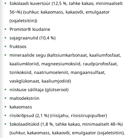
šokolaadi kuvertüür (12,5 %, tahke kakao, minimaalselt
56¬%) (suhkur, kakaomass, kakaovõi, emulgaator
(sojaletsitiin))
Promitor® kiudaine
sojagraanulid (10,4 %)
fruktoos
mineraalide segu (kaltsiumkarbonaat, kaaliumfosfaat,
kaaliumkloriid, magneesiumoksiid, raudpürofosfaat,
tsinkoksiid, naatriumseleniit, mangaansulfaat,
vaskglükonaat, kaaliumjodiid)
niiskuse säilitaja (glütserool)
maltodekstriin
kakaomass
riisikrõpsud (2,1 %) (riisijahu, riisisiirupipulber)
šokolaaditükid (1,8 %, tahke kakao, minimaalselt 48¬%)
(suhkur, kakaomass, kakaovõi, emulgaator (sojaletsitiin),