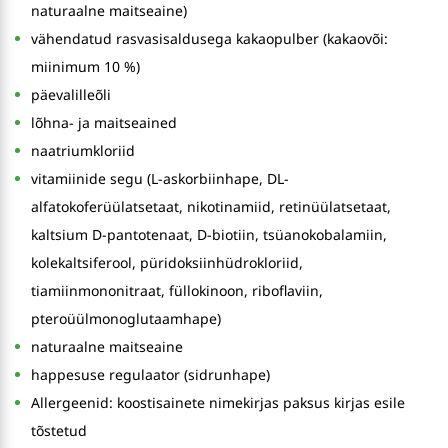
naturaalne maitseaine)
vähendatud rasvasisaldusega kakaopulber (kakaovõi:
miinimum 10 %)
päevalilleõli
lõhna- ja maitseained
naatriumkloriid
vitamiinide segu (L-askorbiinhape, DL-
alfatokoferüülatsetaat, nikotinamiid, retinüülatsetaat,
kaltsium D-pantotenaat, D-biotiin, tsüanokobalamiin,
kolekaltsiferool, püridoksiinhüdrokloriid,
tiamiinmononitraat, füllokinoon, riboflaviin,
pteroüülmonoglutaamhape)
naturaalne maitseaine
happesuse regulaator (sidrunhape)
Allergeenid: koostisainete nimekirjas paksus kirjas esile
tõstetud