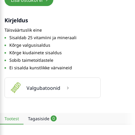
Lisa ostukorvi
Kirjeldus
Täisväärtuslik eine
Sisaldab 25 vitamiini ja mineraali
Kõrge valgusisaldus
Kõrge kiudainete sisaldus
Sobib taimetoitlastele
Ei sisalda kunstlikke värvaineid
Valgubatoonid
0
Tootest
Tagasiside