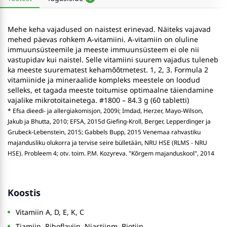
Mehe keha vajadused on naistest erinevad. Näiteks vajavad
mehed päevas rohkem A-vitamiini. A-vitamiin on oluline
immuunsüsteemile ja meeste immuunsüsteem ei ole nii
vastupidav kui naistel. Selle vitamiini suurem vajadus tuleneb
ka meeste suurematest kehamõõtmetest. 1, 2, 3. Formula 2
vitamiinide ja mineraalide kompleks meestele on loodud
selleks, et tagada meeste toitumise optimaalne täiendamine
vajalike mikrotoitainetega. #1800 – 84.3 g (60 tabletti)
* Efsa dieedi- ja allergiakomisjon, 2009i; Imdad, Herzer, Mayo-Wilson,
Jakub ja Bhutta, 2010; EFSA, 2015d Giefing-Kroll, Berger, Lepperdinger ja
Grubeck-Lebenstein, 2015; Gabbels Bupp, 2015 Venemaa rahvastiku
majandusliku olukorra ja tervise seire bülletään, NRU HSE (RLMS - NRU
HSE). Probleem 4; otv. toim. P.M. Kozyreva. "Kõrgem majanduskool", 2014
Koostis
Vitamiin A, D, E, K, C
Tiamiin, Riboflaviin, Niastiinm, Biotiin