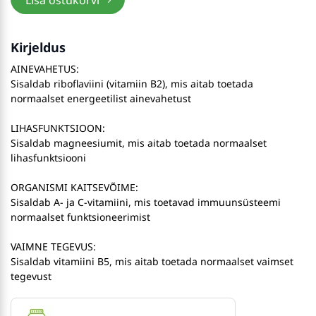
Lisa ostukorvi
Kirjeldus
AINEVAHETUS:
Sisaldab riboflaviini (vitamiin B2), mis aitab toetada
normaalset energeetilist ainevahetust
LIHASFUNKTSIOON:
Sisaldab magneesiumit, mis aitab toetada normaalset
lihasfunktsiooni
ORGANISMI KAITSEVÕIME:
Sisaldab A- ja C-vitamiini, mis toetavad immuunsüsteemi
normaalset funktsioneerimist
VAIMNE TEGEVUS:
Sisaldab vitamiini В5, mis aitab toetada normaalset vaimset
tegevust