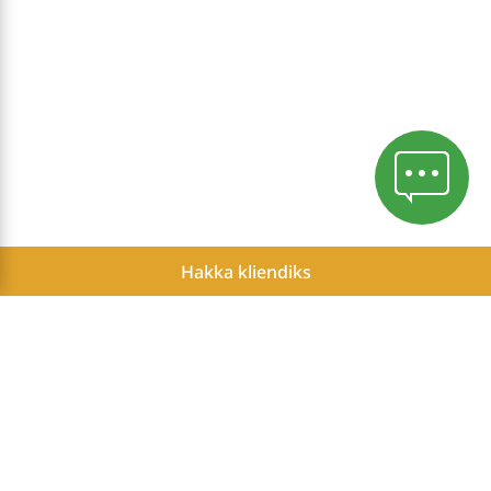
Hakka kliendiks
Konfidentsiaalsuspoliitika
Küpsiste poliitika
Herbalife Sõltumatute Partnerite potentsiaalsete tulude aruanne