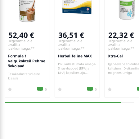
52,40
36,51
22,32
Tegemist ei ole
Tegemist ei ole
Tegemist ei ole
avaliku
avaliku
avaliku
pakkumisega.**
pakkumisega.**
pakkumisega.**
Formula 1
Herbalifeline MAX
Xtra-Cal
valgukokteil Pehme
Polüküllastumata omega-
Igapäevane toidulis
šokolaad
3 rasvhapped (EPA ja
kaltsiumi, D-vitamiin
DHA) kapslites aju,
magneesiumiga
Tasakaalustatud eine
silmade ja südame
klaasis
funktsioonide
toetamiseks
0
0