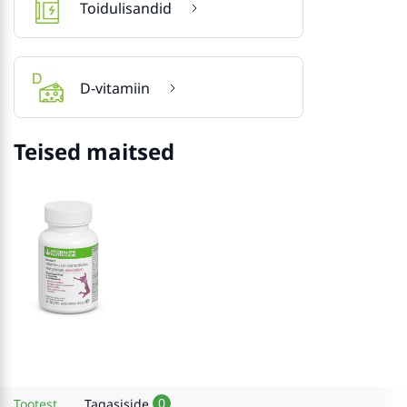
Toidulisandid
D-vitamiin
Teised maitsed
0
Tootest
Tagasiside