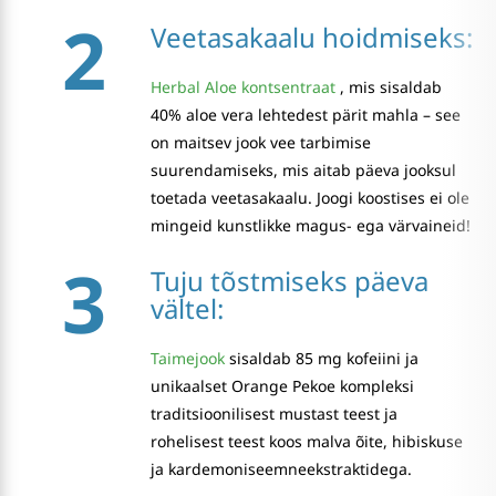
2
Veetasakaalu hoidmiseks:
Herbal Aloe kontsentraat
, mis sisaldab
40% aloe vera lehtedest pärit mahla – see
on maitsev jook vee tarbimise
suurendamiseks, mis aitab päeva jooksul
toetada veetasakaalu. Joogi koostises ei ole
mingeid kunstlikke magus- ega värvaineid!
3
Tuju tõstmiseks päeva
vältel:
Taimejook
sisaldab 85 mg kofeiini ja
unikaalset Orange Pekoe kompleksi
traditsioonilisest mustast teest ja
rohelisest teest koos malva õite, hibiskuse
ja kardemoniseemneekstraktidega.