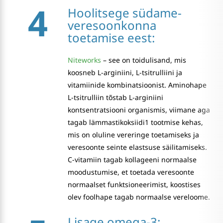
4
Hoolitsege südame-
veresoonkonna
toetamise eest:
Niteworks
– see on toidulisand, mis
koosneb L-arginiini, L-tsitrulliini ja
vitamiinide kombinatsioonist. Aminohape
L-tsitrulliin tõstab L-arginiini
kontsentratsiooni organismis, viimane aga
tagab lämmastikoksiidi1 tootmise kehas,
mis on oluline vereringe toetamiseks ja
veresoonte seinte elastsuse säilitamiseks.
C-vitamiin tagab kollageeni normaalse
moodustumise, et toetada veresoonte
normaalset funktsioneerimist, koostises
olev foolhape tagab normaalse vereloome.
Lisage omega-3: