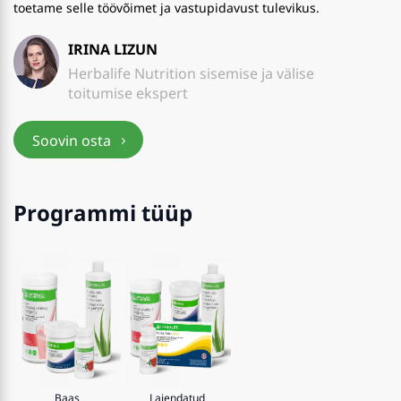
toetame selle töövõimet ja vastupidavust tulevikus.
IRINA LIZUN
Herbalife Nutrition sisemise ja välise
toitumise ekspert
Soovin osta
Programmi tüüp
Baas
Laiendatud