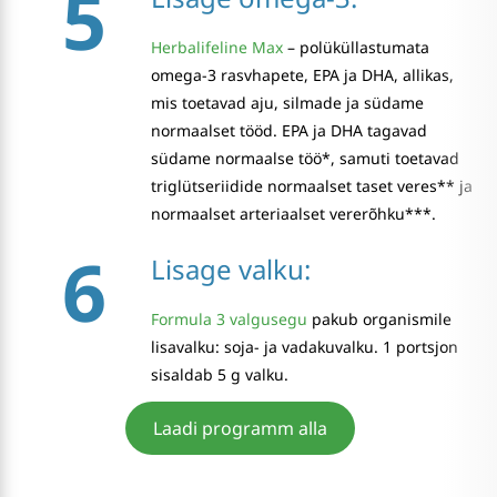
5
Herbalifeline Max
– polüküllastumata
omega-3 rasvhapete, EPA ja DHA, allikas,
mis toetavad aju, silmade ja südame
normaalset tööd. EPA ja DHA tagavad
südame normaalse töö*, samuti toetavad
triglütseriidide normaalset taset veres** ja
normaalset arteriaalset vererõhku***.
6
Lisage valku:
Formula 3 valgusegu
pakub organismile
lisavalku: soja- ja vadakuvalku. 1 portsjon
sisaldab 5 g valku.
Laadi programm alla